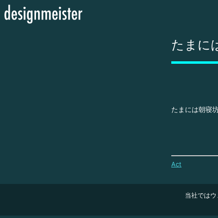
たまに
たまには朝寝
Act
当社ではウ