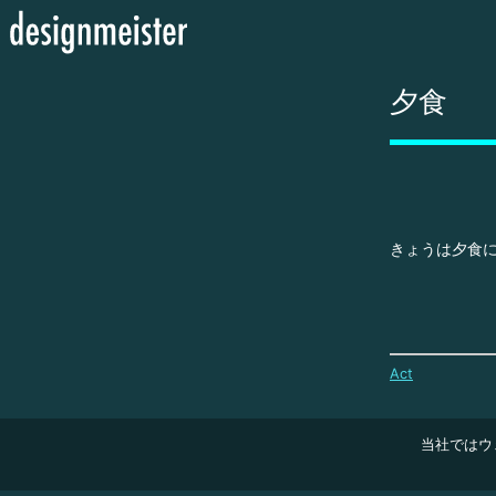
夕食
きょうは夕食
Act
当社ではウ