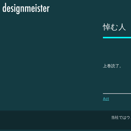
悼む人
上巻読了。
Act
当社ではウ