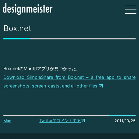
Box.net
Box.netのMac用アプリが見つかった。
Download SimpleShare from Box.net – a free app to share
screenshots, screen-casts, and all other files.
Twitterでコメントする
Mac
2011/10/25