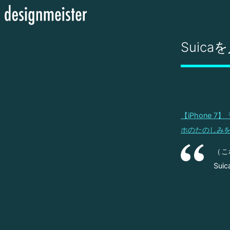
Suic
【iPhone 7
ホのたのしみ
（こ
Su