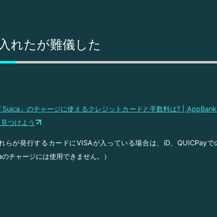
aを入れたが難儀した
】『Suica』のチャージに使えるクレジットカードと手数料は? | AppBank – 
を見つけよう
れらが発行するカードにVISAが入っている場合は、iD、QUICPay
icaのチャージには使用できません。）