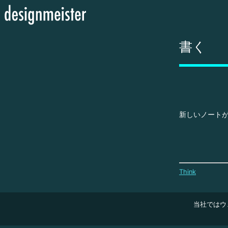
書く
新しいノート
Think
当社ではウ