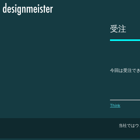
受注
今回は受注で
Think
当社ではウ