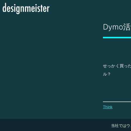
Dymo
せっかく買っ
ル？
Think
当社ではウ