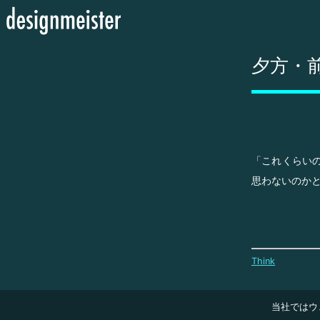
夕方・
「これくらい
思わないのか
Think
当社ではウ