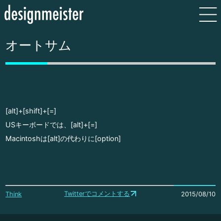
オートサム
[alt]+[shift]+[=]
USキーボードでは、[alt]+[=]
Macintoshは[alt]の代わりに[option]
Twitterでコメントする
Think
2015/08/10