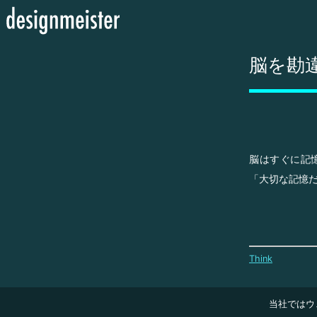
脳を勘
脳はすぐに記
「大切な記憶
Think
当社ではウ