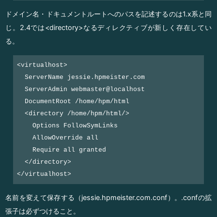
ドメイン名・ドキュメントルートへのパスを記述するのは1.x系と同
じ。2.4では<directory>なるディレクティブが新しく存在してい
る。
<virtualhost>

  ServerName jessie.hpmeister.com

  ServerAdmin webmaster@localhost

  DocumentRoot /home/hpm/html

  <directory /home/hpm/html/>

    Options FollowSymLinks

    AllowOverride all

    Require all granted

  </directory>

名前を変えて保存する（jessie.hpmeister.com.conf）。.confの拡
張子は必ずつけること。